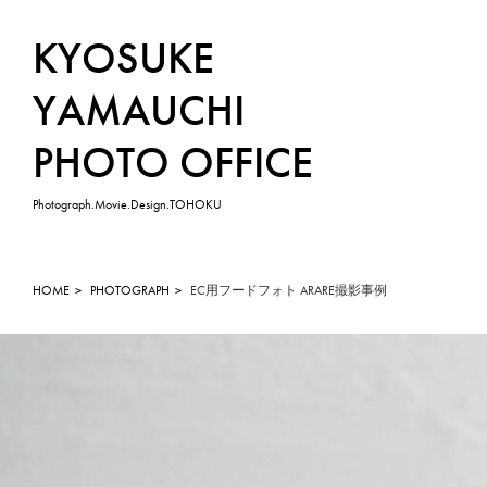
KYOSUKE
YAMAUCHI
PHOTO OFFICE
Photograph.Movie.Design.TOHOKU
HOME
PHOTOGRAPH
EC用フードフォト ARARE撮影事例