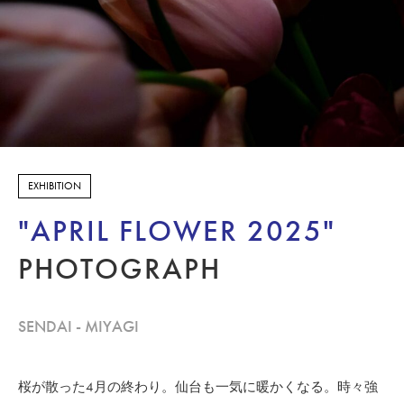
FOOD
ARCHITECT
DOCUMENT
PORTRAIT
EXHIBITION
EXHIBITION
"APRIL FLOWER 2025"
STUDIO
PHOTOGRAPH
DESIGN
泉区館写真館
SENDAI - MIYAGI
CONTACT
桜が散った4月の終わり。仙台も一気に暖かくなる。時々強