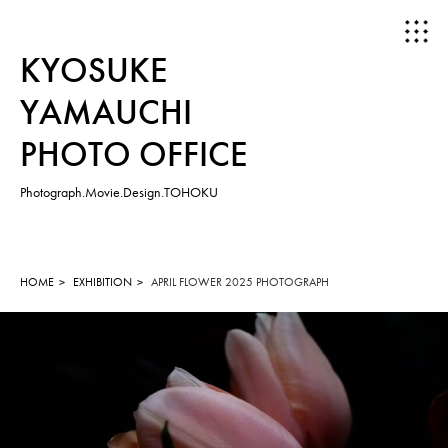
KYOSUKE
YAMAUCHI
PHOTO OFFICE
Photograph.Movie.Design.TOHOKU
HOME
ABOUT
HOME
EXHIBITION
APRIL FLOWER 2025 PHOTOGRAPH
WORKS
PHOTOGRAPH
MOVIE