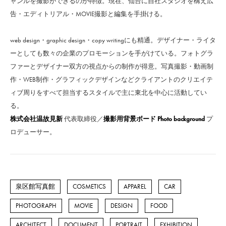
ャンルを撮影ができるのが特徴。現在、仙台に自社スタジオを構え広
告・エディトリアル・MOVIE撮影と編集を手掛ける。
web design・graphic design・copy writingにも精通。デザイナー・ライタ
ーとしても数々の企業のプロモーションを手がけている。フォトグラ
ファーとデザイナー双方の視点からの制作が得意。写真撮影・動画制
作・WEB制作・グラフィックデザインなどクライアントのクリエイテ
ィブ周りをすべて担当するスタイルで主に東北を中心に活動してい
る。
株式会社温故見新
代表取締役／
撮影用背景ボード Photo background
プ
ロデューサー。
泉区館写真館
COSMETICS
APPAREL
CAR
PHOTOGRAPH
MOVIE
DESIGN
FOOD
ARCHITECT
DOCUMENT
PORTRAIT
EXHIBITION