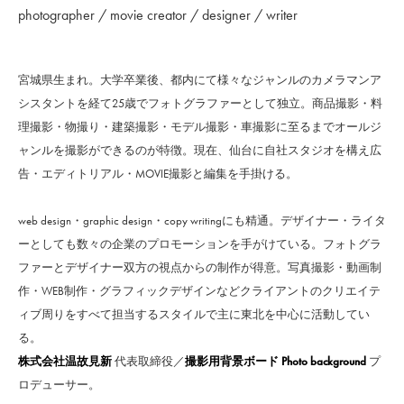
photographer / movie creator / designer / writer
宮城県生まれ。大学卒業後、都内にて様々なジャンルのカメラマンア
シスタントを経て25歳でフォトグラファーとして独立。商品撮影・料
理撮影・物撮り・建築撮影・モデル撮影・車撮影に至るまでオールジ
ャンルを撮影ができるのが特徴。現在、仙台に自社スタジオを構え広
告・エディトリアル・MOVIE撮影と編集を手掛ける。
web design・graphic design・copy writingにも精通。デザイナー・ライタ
ーとしても数々の企業のプロモーションを手がけている。フォトグラ
ファーとデザイナー双方の視点からの制作が得意。写真撮影・動画制
作・WEB制作・グラフィックデザインなどクライアントのクリエイテ
ィブ周りをすべて担当するスタイルで主に東北を中心に活動してい
る。
株式会社温故見新
代表取締役／
撮影用背景ボード Photo background
プ
ロデューサー。