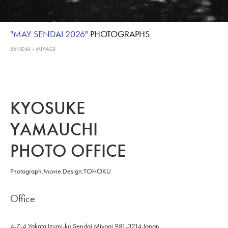
"MAY SENDAI 2026"
PHOTOGRAPHS
SENDAI - MIYAGI
KYOSUKE
YAMAUCHI
PHOTO OFFICE
Photograph.Movie.Design.TOHOKU
Office
4-7-4 Yakata
Izumi-ku Sendai
Miyagi 981-3214 Japan