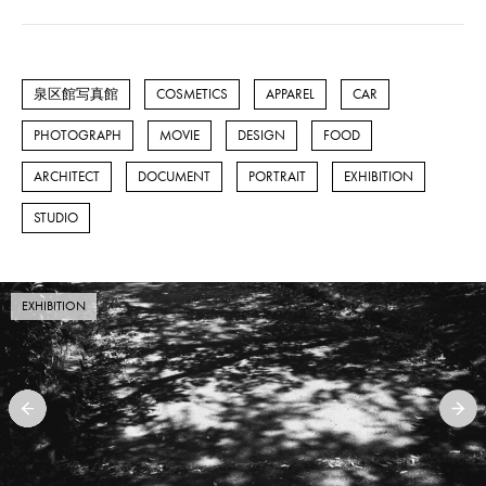
泉区館写真館
COSMETICS
APPAREL
CAR
PHOTOGRAPH
MOVIE
DESIGN
FOOD
ARCHITECT
DOCUMENT
PORTRAIT
EXHIBITION
STUDIO
EXHIBITION