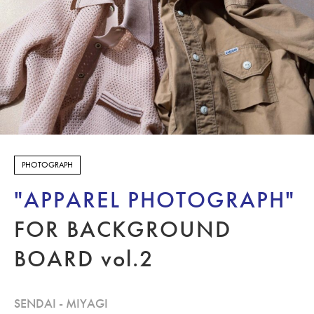
FOOD
ARCHITECT
DOCUMENT
PORTRAIT
EXHIBITION
PHOTOGRAPH
STUDIO
"APPAREL PHOTOGRAPH"
DESIGN
FOR BACKGROUND
泉区館写真館
BOARD vol.2
CONTACT
SENDAI - MIYAGI