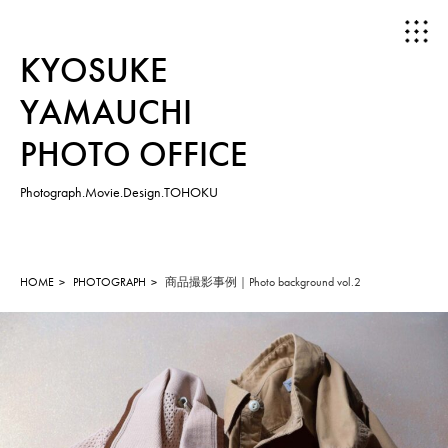
KYOSUKE
YAMAUCHI
PHOTO OFFICE
Photograph.Movie.Design.TOHOKU
HOME
ABOUT
HOME
PHOTOGRAPH
商品撮影事例｜Photo background vol.2
WORKS
PHOTOGRAPH
MOVIE