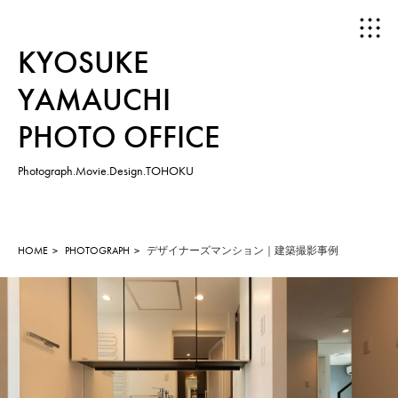
KYOSUKE
YAMAUCHI
PHOTO OFFICE
Photograph.Movie.Design.TOHOKU
HOME
ABOUT
HOME
PHOTOGRAPH
デザイナーズマンション｜建築撮影事例
WORKS
PHOTOGRAPH
MOVIE