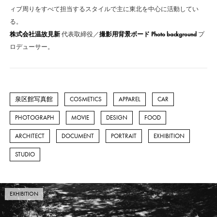
ィブ周りをすべて担当するスタイルで主に東北を中心に活動してい
る。
株式会社温故見新
代表取締役／
撮影用背景ボード Photo background
プ
ロデューサー。
泉区館写真館
COSMETICS
APPAREL
CAR
PHOTOGRAPH
MOVIE
DESIGN
FOOD
ARCHITECT
DOCUMENT
PORTRAIT
EXHIBITION
STUDIO
EXHIBITION