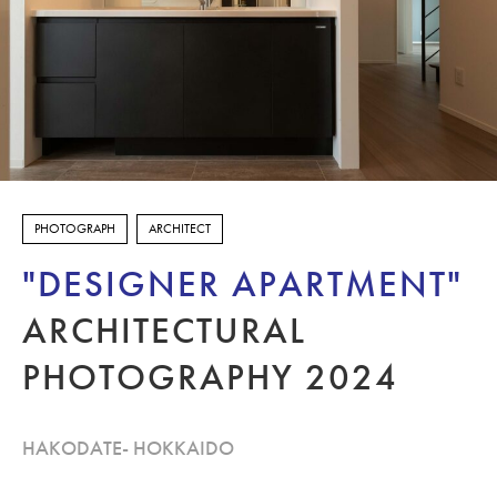
FOOD
ARCHITECT
DOCUMENT
PORTRAIT
PHOTOGRAPH
ARCHITECT
EXHIBITION
"DESIGNER APARTMENT"
STUDIO
ARCHITECTURAL
DESIGN
PHOTOGRAPHY 2024
泉区館写真館
CONTACT
HAKODATE- HOKKAIDO