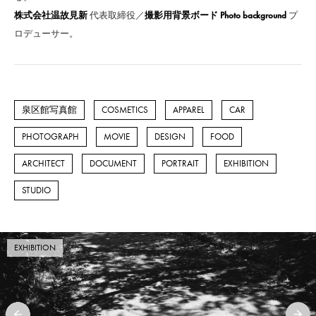
株式会社温故見新
代表取締役／
撮影用背景ボード Photo background
プ
ロデューサー。
泉区館写真館
COSMETICS
APPAREL
CAR
PHOTOGRAPH
MOVIE
DESIGN
FOOD
ARCHITECT
DOCUMENT
PORTRAIT
EXHIBITION
STUDIO
EXHIBITION