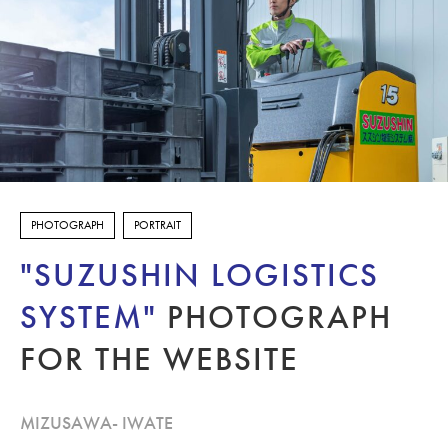
FOOD
ARCHITECT
DOCUMENT
PORTRAIT
EXHIBITION
PHOTOGRAPH
PORTRAIT
STUDIO
"SUZUSHIN LOGISTICS
DESIGN
SYSTEM"
PHOTOGRAPH
FOR THE WEBSITE
泉区館写真館
CONTACT
MIZUSAWA- IWATE