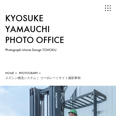
KYOSUKE
YAMAUCHI
PHOTO OFFICE
Photograph.Movie.Design.TOHOKU
HOME
ABOUT
HOME
PHOTOGRAPH
スズシン物流システム｜ コーポレートサイト撮影事例
WORKS
PHOTOGRAPH
MOVIE