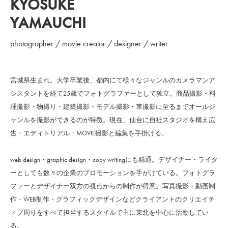
KYOSUKE
YAMAUCHI
photographer / movie creator / designer / writer
宮城県生まれ。大学卒業後、都内にて様々なジャンルのカメラマンア
シスタントを経て25歳でフォトグラファーとして独立。商品撮影・料
理撮影・物撮り・建築撮影・モデル撮影・車撮影に至るまでオールジ
ャンルを撮影ができるのが特徴。現在、仙台に自社スタジオを構え広
告・エディトリアル・MOVIE撮影と編集を手掛ける。
web design・graphic design・copy writingにも精通。デザイナー・ライタ
ーとしても数々の企業のプロモーションを手がけている。フォトグラ
ファーとデザイナー双方の視点からの制作が得意。写真撮影・動画制
作・WEB制作・グラフィックデザインなどクライアントのクリエイテ
ィブ周りをすべて担当するスタイルで主に東北を中心に活動してい
る。