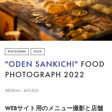
FOOD
ARCHITECT
DOCUMENT
PORTRAIT
PHOTOGRAPH
FOOD
EXHIBITION
"ODEN SANKICHI"
FOOD
STUDIO
PHOTOGRAPH 2022
DESIGN
泉区館写真館
SENDAI - MIYAGI
CONTACT
WEBサイト用のメニュー撮影と店舗