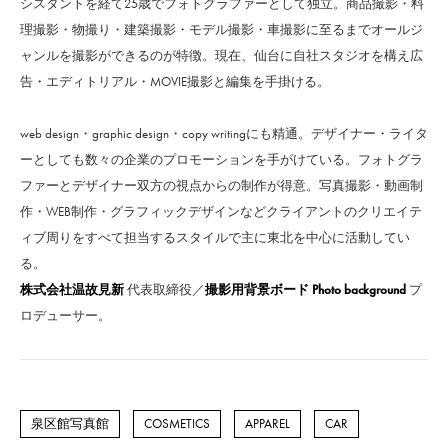
シスタントを経て25歳でフォトグラファーとして独立。商品撮影・料
理撮影・物撮り・建築撮影・モデル撮影・車撮影に至るまでオールジ
ャンルを撮影ができるのが特徴。現在、仙台に自社スタジオを構え広
告・エディトリアル・MOVIE撮影と編集を手掛ける。
web design・graphic design・copy writingにも精通。デザイナー・ライタ
ーとしても数々の企業のプロモーションを手がけている。フォトグラ
ファーとデザイナー双方の視点からの制作が得意。写真撮影・動画制
作・WEB制作・グラフィックデザインなどクライアントのクリエイテ
ィブ周りをすべて担当するスタイルで主に東北を中心に活動してい
る。
株式会社温故見新
代表取締役／
撮影用背景ボード Photo background
プ
ロデューサー。
泉区館写真館
COSMETICS
APPAREL
CAR