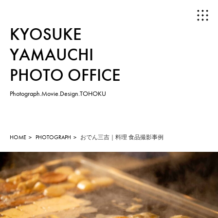
KYOSUKE
YAMAUCHI
PHOTO OFFICE
Photograph.Movie.Design.TOHOKU
HOME
ABOUT
HOME
PHOTOGRAPH
おでん三吉｜料理 食品撮影事例
WORKS
PHOTOGRAPH
MOVIE