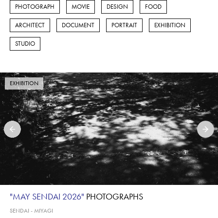
PHOTOGRAPH
MOVIE
DESIGN
FOOD
ARCHITECT
DOCUMENT
PORTRAIT
EXHIBITION
STUDIO
EXHIBITION
"MAY SENDAI 2026"
PHOTOGRAPHS
SENDAI - MIYAGI