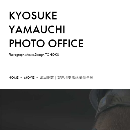
KYOSUKE
YAMAUCHI
PHOTO OFFICE
Photograph.Movie.Design.TOHOKU
HOME
MOVIE
成田鋼業｜製造現場 動画撮影事例