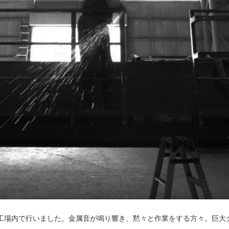
工場内で行いました。金属音が鳴り響き、黙々と作業をする方々。巨大